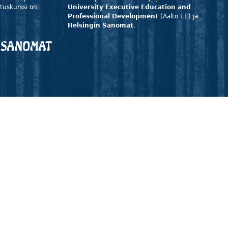
stuskurssi on
University Executive Education and
Professional Development
(Aalto EE) ja
Helsingin Sanomat
.