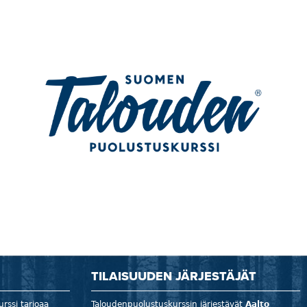
TILAISUUDEN JÄRJESTÄJÄT
rssi tarjoaa
Taloudenpuolustuskurssin järjestävät
Aalto