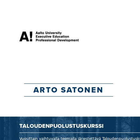
ARTO SATONEN
TALOUDENPUOLUSTUSKURSSI
Vuosittain vaihtuvalla teemalla järjestettävä Taloudenpuolustusku