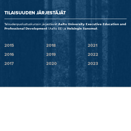
TILAISUUDEN JÄRJESTÄJÄT
Taloudenpuolustuskurssin järjestävät
Aalto University Executive Education and
Professional Development
(Aalto EE) ja
Helsingin Sanomat
.
2015
2018
2021
2016
2019
2022
2017
2020
2023