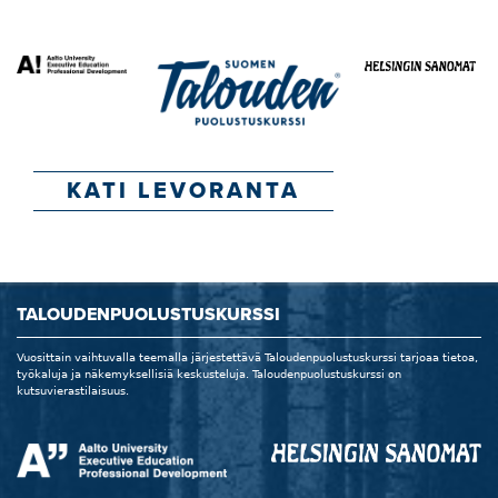
KATI LEVORANTA
TALOUDENPUOLUSTUSKURSSI
Vuosittain vaihtuvalla teemalla järjestettävä Taloudenpuolustuskurssi tarjoaa tietoa,
työkaluja ja näkemyksellisiä keskusteluja. Taloudenpuolustuskurssi on
kutsuvierastilaisuus.