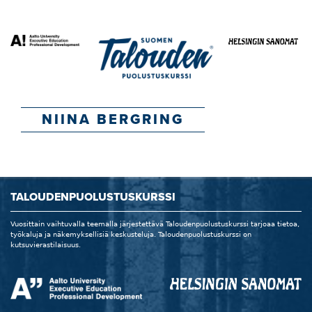
NIINA BERGRING
TALOUDENPUOLUSTUSKURSSI
Vuosittain vaihtuvalla teemalla järjestettävä Taloudenpuolustuskurssi tarjoaa tietoa,
työkaluja ja näkemyksellisiä keskusteluja. Taloudenpuolustuskurssi on
kutsuvierastilaisuus.