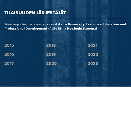
TILAISUUDEN JÄRJESTÄJÄT
Taloudenpuolustuskurssin järjestävät
Aalto University Executive Education and
Professional Development
(Aalto EE) ja
Helsingin Sanomat
.
2015
2018
2021
2016
2019
2022
2017
2020
2023