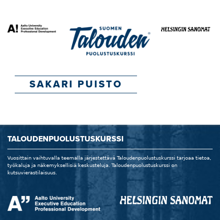
SAKARI PUISTO
TALOUDENPUOLUSTUSKURSSI
Vuosittain vaihtuvalla teemalla järjestettävä Taloudenpuolustuskurssi tarjoaa tietoa,
työkaluja ja näkemyksellisiä keskusteluja. Taloudenpuolustuskurssi on
kutsuvierastilaisuus.