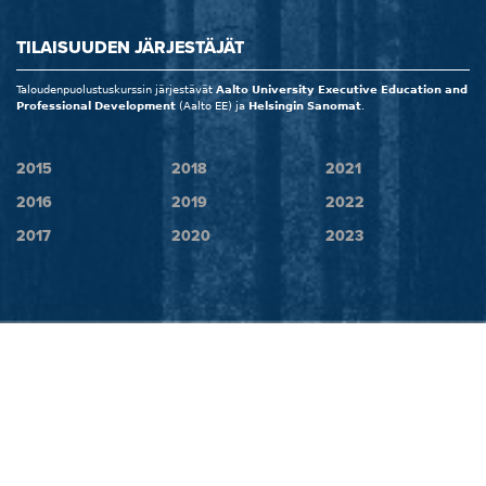
TILAISUUDEN JÄRJESTÄJÄT
Taloudenpuolustuskurssin järjestävät
Aalto University Executive Education and
Professional Development
(Aalto EE) ja
Helsingin Sanomat
.
2015
2018
2021
2016
2019
2022
2017
2020
2023