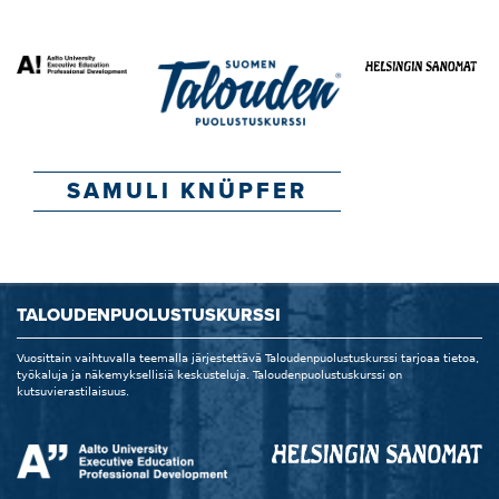
SAMULI KNÜPFER
TALOUDENPUOLUSTUSKURSSI
Vuosittain vaihtuvalla teemalla järjestettävä Taloudenpuolustuskurssi tarjoaa tietoa,
työkaluja ja näkemyksellisiä keskusteluja. Taloudenpuolustuskurssi on
kutsuvierastilaisuus.