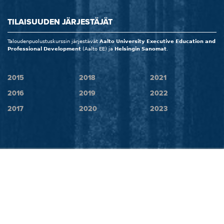
TILAISUUDEN JÄRJESTÄJÄT
Taloudenpuolustuskurssin järjestävät
Aalto University Executive Education and
Professional Development
(Aalto EE) ja
Helsingin Sanomat
.
2015
2018
2021
2016
2019
2022
2017
2020
2023