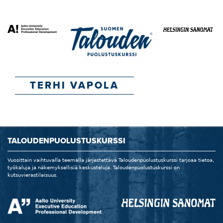
TERHI VAPOLA
TALOUDENPUOLUSTUSKURSSI
Vuosittain vaihtuvalla teemalla järjestettävä Taloudenpuolustuskurssi tarjoaa tietoa,
työkaluja ja näkemyksellisiä keskusteluja. Taloudenpuolustuskurssi on
kutsuvierastilaisuus.