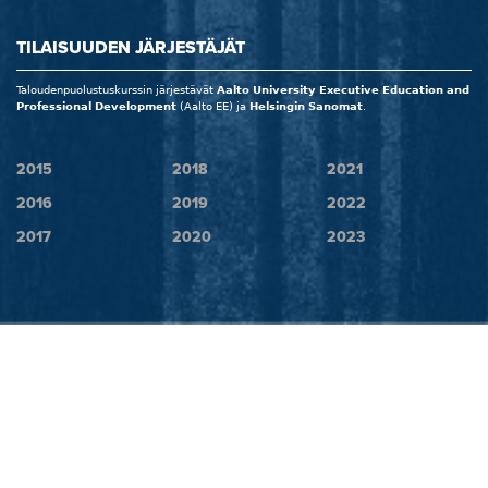
TILAISUUDEN JÄRJESTÄJÄT
Taloudenpuolustuskurssin järjestävät
Aalto University Executive Education and
Professional Development
(Aalto EE) ja
Helsingin Sanomat
.
2015
2018
2021
2016
2019
2022
2017
2020
2023